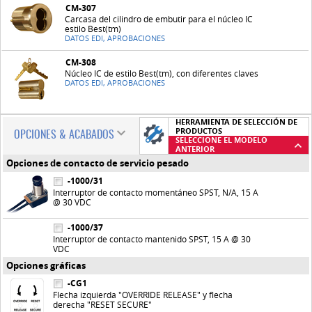
CM-307
Carcasa del cilindro de embutir para el núcleo IC
estilo Best(tm)
DATOS EDI, APROBACIONES
CM-308
Núcleo IC de estilo Best(tm), con diferentes claves
DATOS EDI, APROBACIONES
HERRAMIENTA DE SELECCIÓN DE
PRODUCTOS
OPCIONES & ACABADOS
SELECCIONE EL MODELO
ANTERIOR
Opciones de contacto de servicio pesado
-1000/31
Interruptor de contacto momentáneo SPST, N/A, 15 A
@ 30 VDC
-1000/37
Interruptor de contacto mantenido SPST, 15 A @ 30
VDC
Opciones gráficas
-CG1
Flecha izquierda "OVERRIDE RELEASE" y flecha
derecha "RESET SECURE"