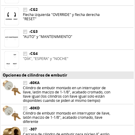
-CG2
Flecha izquierda "OVERRIDE" y flecha derecha
"RESET"
-CG3
"AUTO" y "MANTENIMIENTO"
-CG4
"DÍA", "ESPERA" y "NOCHE"
Opciones de cilindros de embutir
-60KA
Cilindro de embutir montado en un interruptor de
llave, latón macizo de 1-1/8", acabado cromado, con
llave igual (los cilindros con llave igual solo están
disponibles cuando se piden al mismo tiempo)
-60KD
Cilindro de embutir montado en interruptor de llave,
latón macizo de 1-1/8", acabado cromado, llave
diferente
-307
Carcasa de cilindro de embutir para núcleo IC estilo