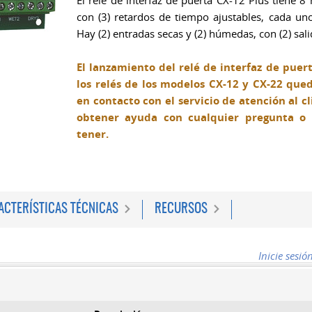
El relé de interfaz de puerta CX-12 Plus tiene
con (3) retardos de tiempo ajustables, cada un
Hay (2) entradas secas y (2) húmedas, con (2) sal
El lanzamiento del relé de interfaz de puer
los relés de los modelos CX-12 y CX-22 que
en contacto con el servicio de atención al 
obtener ayuda con cualquier pregunta o
tener.
ACTERÍSTICAS TÉCNICAS
RECURSOS
Inicie sesió