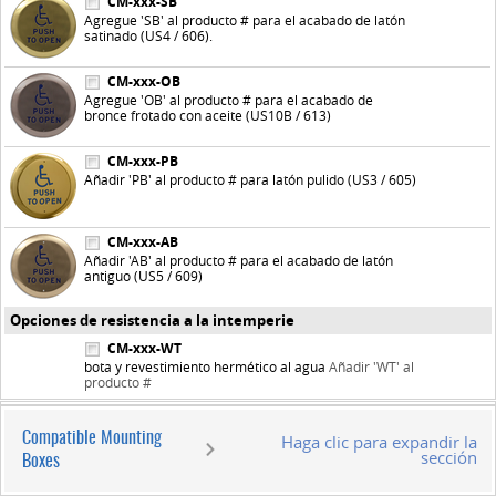
CM-xxx-SB
Agregue 'SB' al producto # para el acabado de latón
satinado (US4 / 606).
CM-xxx-OB
Agregue 'OB' al producto # para el acabado de
bronce frotado con aceite (US10B / 613)
CM-xxx-PB
Añadir 'PB' al producto # para latón pulido (US3 / 605)
CM-xxx-AB
Añadir 'AB' al producto # para el acabado de latón
antiguo (US5 / 609)
Opciones de resistencia a la intemperie
CM-xxx-WT
bota y revestimiento hermético al agua
Añadir 'WT' al
producto #
Compatible Mounting
Haga clic para expandir la
sección
Boxes