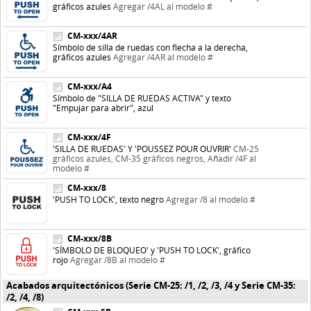
gráficos azules
Agregar /4AL al modelo #
CM-xxx/4AR
Símbolo de silla de ruedas con flecha a la derecha,
gráficos azules
Agregar /4AR al modelo #
CM-xxx/A4
Símbolo de "SILLA DE RUEDAS ACTIVA" y texto
"Empujar para abrir", azul
CM-xxx/4F
'SILLA DE RUEDAS' Y 'POUSSEZ POUR OUVRIR'
CM-25
gráficos azules, CM-35 gráficos negros, Añadir /4F al
modelo #
CM-xxx/8
'PUSH TO LOCK', texto negro
Agregar /8 al modelo #
CM-xxx/8B
'SÍMBOLO DE BLOQUEO' y 'PUSH TO LOCK', gráfico
rojo
Agregar /8B al modelo #
Acabados arquitectónicos (Serie CM-25: /1, /2, /3, /4 y Serie CM-35:
/2, /4, /8)