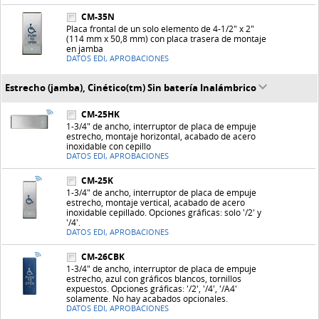
CM-35N
Placa frontal de un solo elemento de 4-1/2" x 2"
(114 mm x 50,8 mm) con placa trasera de montaje
en jamba
DATOS EDI, APROBACIONES
Estrecho (jamba), Cinético(tm) Sin batería Inalámbrico
CM-25HK
1-3/4" de ancho, interruptor de placa de empuje
estrecho, montaje horizontal, acabado de acero
inoxidable con cepillo
DATOS EDI, APROBACIONES
CM-25K
1-3/4" de ancho, interruptor de placa de empuje
estrecho, montaje vertical, acabado de acero
inoxidable cepillado. Opciones gráficas: solo '/2' y
'/4'.
DATOS EDI, APROBACIONES
CM-26CBK
1-3/4" de ancho, interruptor de placa de empuje
estrecho, azul con gráficos blancos, tornillos
expuestos. Opciones gráficas: '/2', '/4', '/A4'
solamente. No hay acabados opcionales.
DATOS EDI, APROBACIONES