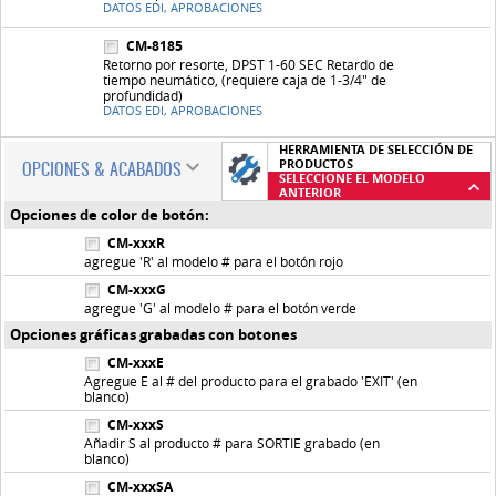
DATOS EDI, APROBACIONES
CM-8185
Retorno por resorte, DPST 1-60 SEC Retardo de
tiempo neumático, (requiere caja de 1-3/4" de
profundidad)
DATOS EDI, APROBACIONES
HERRAMIENTA DE SELECCIÓN DE
PRODUCTOS
OPCIONES & ACABADOS
SELECCIONE EL MODELO
ANTERIOR
Opciones de color de botón:
CM-xxxR
agregue 'R' al modelo # para el botón rojo
CM-xxxG
agregue 'G' al modelo # para el botón verde
Opciones gráficas grabadas con botones
CM-xxxE
Agregue E al # del producto para el grabado 'EXIT' (en
blanco)
CM-xxxS
Añadir S al producto # para SORTIE grabado (en
blanco)
CM-xxxSA