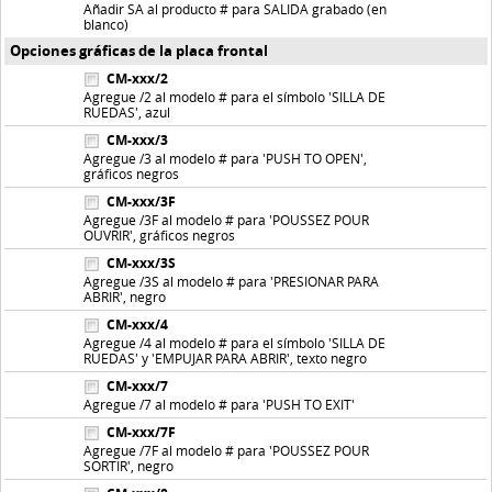
Añadir SA al producto # para SALIDA grabado (en
blanco)
Opciones gráficas de la placa frontal
CM-xxx/2
Agregue /2 al modelo # para el símbolo 'SILLA DE
RUEDAS', azul
CM-xxx/3
Agregue /3 al modelo # para 'PUSH TO OPEN',
gráficos negros
CM-xxx/3F
Agregue /3F al modelo # para 'POUSSEZ POUR
OUVRIR', gráficos negros
CM-xxx/3S
Agregue /3S al modelo # para 'PRESIONAR PARA
ABRIR', negro
CM-xxx/4
Agregue /4 al modelo # para el símbolo 'SILLA DE
RUEDAS' y 'EMPUJAR PARA ABRIR', texto negro
CM-xxx/7
Agregue /7 al modelo # para 'PUSH TO EXIT'
CM-xxx/7F
Agregue /7F al modelo # para 'POUSSEZ POUR
SORTIR', negro