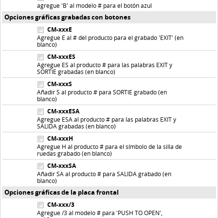
agregue 'B' al modelo # para el botón azul
Opciones gráficas grabadas con botones
CM-xxxE
Agregue E al # del producto para el grabado 'EXIT' (en
blanco)
CM-xxxES
Agregue ES al producto # para las palabras EXIT y
SORTIE grabadas (en blanco)
CM-xxxS
Añadir S al producto # para SORTIE grabado (en
blanco)
CM-xxxESA
Agregue ESA al producto # para las palabras EXIT y
SALIDA grabadas (en blanco)
CM-xxxH
Agregue H al producto # para el símbolo de la silla de
ruedas grabado (en blanco)
CM-xxxSA
Añadir SA al producto # para SALIDA grabado (en
blanco)
Opciones gráficas de la placa frontal
CM-xxx/3
Agregue /3 al modelo # para 'PUSH TO OPEN',