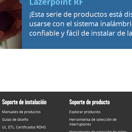
Lazerpoint RF
¡Esta serie de productos está d
usarse con el sistema inalámbr
confiable y fácil de instalar de l
Soporte de instalación
Soporte de producto
Manuales de productos
Explorar productos
Guías de diseño
Herramienta de selección de
interruptores
UL. ETL. Certificados ROHS
Herramienta de selección de golpe