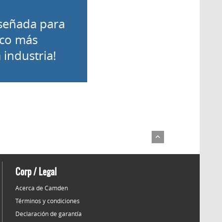
iseñada para
ico más
a industria!
Corp / Legal
Acerca de Camden
Términos y condiciones
Declaración de garantía