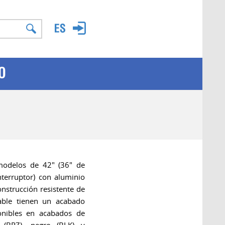
O
modelos de 42" (36" de
nterruptor) con aluminio
nstrucción resistente de
able tienen un acabado
onibles en acabados de