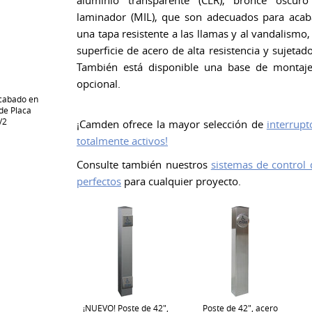
aluminio transparente (CLR), bronce oscuro
laminador (MIL), que son adecuados para acab
una tapa resistente a las llamas y al vandalismo
superficie de acero de alta resistencia y sujetad
También está disponible una base de montaj
opcional.
Acabado en
de Placa
/2
¡Camden ofrece la mayor selección de
interrup
totalmente activos!
Consulte también nuestros
sistemas de control 
perfectos
para cualquier proyecto.
¡NUEVO! Poste de 42",
Poste de 42", acero