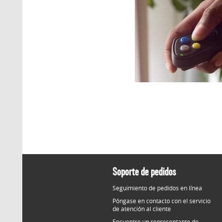
Soporte de pedidos
Seguimiento de pedidos en línea
Póngase en contacto con el servicio
de atención al cliente
Encuentre un representante de