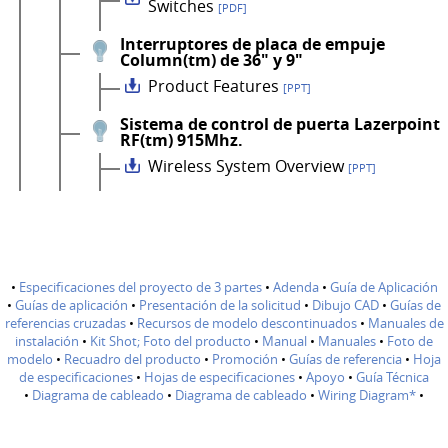
Switches
[PDF]
Interruptores de placa de empuje
Column(tm) de 36" y 9"
Product Features
[PPT]
Sistema de control de puerta Lazerpoint
RF(tm) 915Mhz.
Wireless System Overview
[PPT]
•
Especificaciones del proyecto de 3 partes
•
Adenda
•
Guía de Aplicación
•
Guías de aplicación
•
Presentación de la solicitud
•
Dibujo CAD
•
Guías de
referencias cruzadas
•
Recursos de modelo descontinuados
•
Manuales de
instalación
•
Kit Shot; Foto del producto
•
Manual
•
Manuales
•
Foto de
modelo
•
Recuadro del producto
•
Promoción
•
Guías de referencia
•
Hoja
de especificaciones
•
Hojas de especificaciones
•
Apoyo
•
Guía Técnica
•
Diagrama de cableado
•
Diagrama de cableado
•
Wiring Diagram*
•