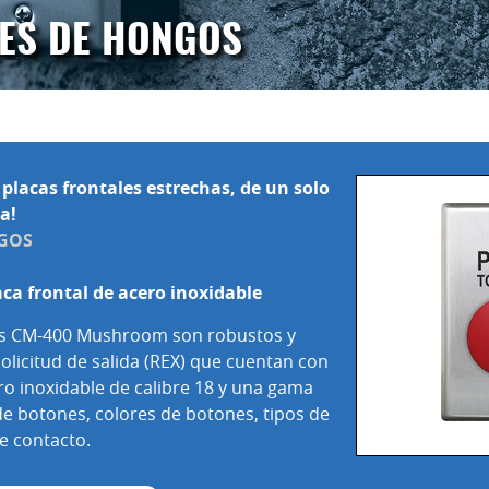
ES DE HONGOS
placas frontales estrechas, de un solo
a!
GOS
aca frontal de acero inoxidable
es CM-400 Mushroom son robustos y
olicitud de salida (REX) que cuentan con
ro inoxidable de calibre 18 y una gama
 botones, colores de botones, tipos de
e contacto.