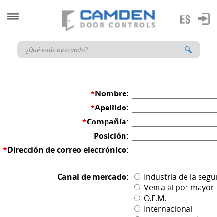
*
Nombre:
*
Apellido:
*
Compañía:
Posición:
*
Dirección de correo electrónico:
Canal de mercado:
Industria de la segu
Venta al por mayor 
O.E.M.
Internacional