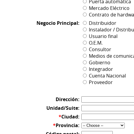
Puerta automática
Mercado Eléctrico
Contrato de hardwa
Negocio Principal:
Distribuidor
Instalador / Distrib
Usuario final
O.E.M.
Consultor
Medios de comunica
Gobierno
Integrador
Cuenta Nacional
Proveedor
Dirección:
Unidad/Suite:
*
Ciudad:
*
Provincia: