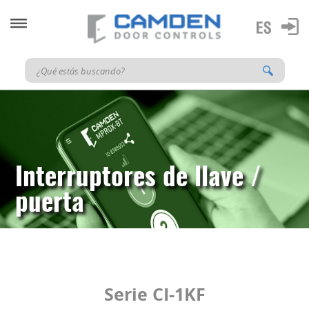
Interruptores de llave /
puerta
Serie CI-1KF