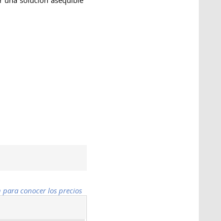
 una solución asequible
n para conocer los precios