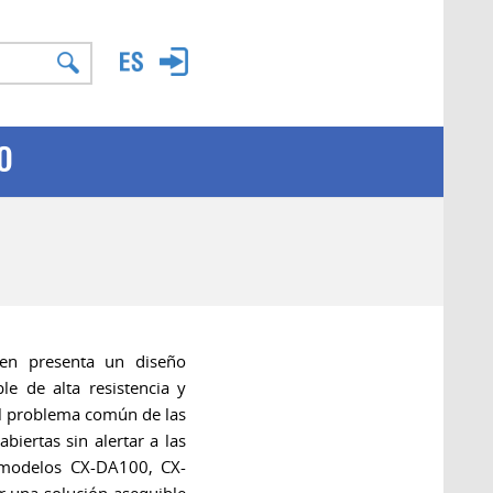
O
n presenta un diseño
le de alta resistencia y
al problema común de las
biertas sin alertar a las
s modelos CX-DA100, CX-