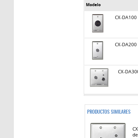
Modelo
CX-DA10
CX-DA20
CX-DA3
PRODUCTOS SIMILARES
CX
de